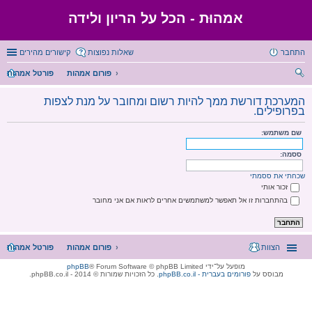
אמהוּת - הכל על הריון ולידה
התחבר
שאלות נפוצות
קישורים מהירים
פורום אמהות
פורטל אמהות
יפו
המערכת דורשת ממך להיות רשום ומחובר על מנת לצפות
ש
בפרופילים.
שם משתמש:
ססמה:
שכחתי את ססמתי
זכור אותי
בהתחברות זו אל תאפשר למשתמשים אחרים לראות אם אני מחובר
הצוות
פורום אמהות
פורטל אמהות
מופעל על־ידי
® Forum Software © phpBB Limited
phpBB
מבוסס על
phpBB.co.il - פורומים בעברית
. כל הזכויות שמורות © 2014 - phpBB.co.il.