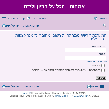
אמהוּת - הכל על הריון ולידה
התחבר
שאלות נפוצות
קישורים מהירים
פורום אמהות
פורטל אמהות
יפו
המערכת דורשת ממך להיות רשום ומחובר על מנת לצפות
ש
בפרופילים.
שם משתמש:
ססמה:
שכחתי את ססמתי
זכור אותי
בהתחברות זו אל תאפשר למשתמשים אחרים לראות אם אני מחובר
הצוות
פורום אמהות
פורטל אמהות
מופעל על־ידי
® Forum Software © phpBB Limited
phpBB
מבוסס על
phpBB.co.il - פורומים בעברית
. כל הזכויות שמורות © 2014 - phpBB.co.il.