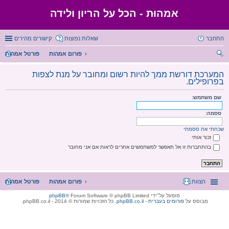
אמהוּת - הכל על הריון ולידה
התחבר
שאלות נפוצות
קישורים מהירים
פורום אמהות
פורטל אמהות
יפו
המערכת דורשת ממך להיות רשום ומחובר על מנת לצפות
ש
בפרופילים.
שם משתמש:
ססמה:
שכחתי את ססמתי
זכור אותי
בהתחברות זו אל תאפשר למשתמשים אחרים לראות אם אני מחובר
הצוות
פורום אמהות
פורטל אמהות
מופעל על־ידי
® Forum Software © phpBB Limited
phpBB
מבוסס על
phpBB.co.il - פורומים בעברית
. כל הזכויות שמורות © 2014 - phpBB.co.il.