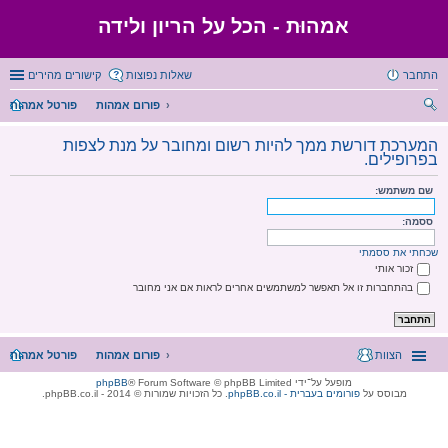
אמהוּת - הכל על הריון ולידה
התחבר
שאלות נפוצות
קישורים מהירים
פורום אמהות
פורטל אמהות
יפו
המערכת דורשת ממך להיות רשום ומחובר על מנת לצפות
ש
בפרופילים.
שם משתמש:
ססמה:
שכחתי את ססמתי
זכור אותי
בהתחברות זו אל תאפשר למשתמשים אחרים לראות אם אני מחובר
הצוות
פורום אמהות
פורטל אמהות
מופעל על־ידי
® Forum Software © phpBB Limited
phpBB
מבוסס על
phpBB.co.il - פורומים בעברית
. כל הזכויות שמורות © 2014 - phpBB.co.il.