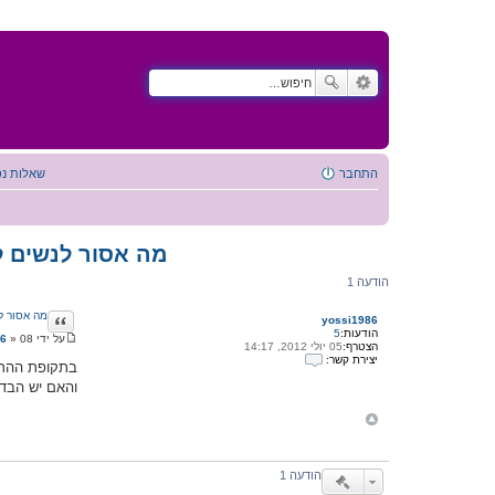
התחבר
שאלות נפ
מה אסור לנשים ל
הודעה 1
ציטוט
מה אסור ל
yossi1986
הודעות:
5
על ידי
08 יולי 2012, 09:59
»
86
הצטרף:
05 יולי 2012, 14:17
ה
יצירת קשר:
ו
בתקופת ההריו
י
ד
והאם יש הבדל
צ
ע
י
ה
ר
ת
ק
ש
ר
הודעה 1
ע
ם