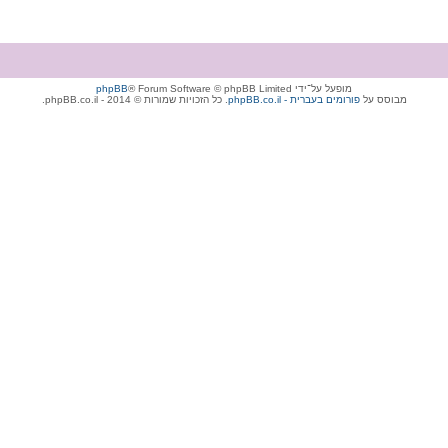
מופעל על־ידי
® Forum Software © phpBB Limited
phpBB
מבוסס על
phpBB.co.il - פורומים בעברית
. כל הזכויות שמורות © 2014 - phpBB.co.il.