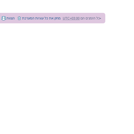
y
o
s
s
i
כל הזמנים הם
UTC+03:00
מחק את כל עוגיות המערכת
הצוות
1
9
8
6