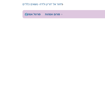
חזור אל “הריון ולידה- נושאים כלליים”
פורום אמהות
פורטל אמהות