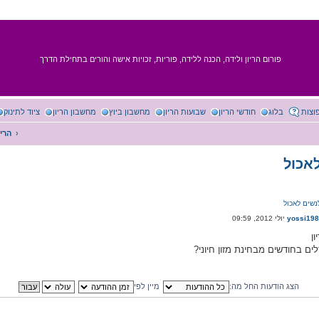
פורום הריון ולידה, הכנה ללידה, פוריות, זכויות אישה והורים בתחילת הדרך
וצות
בלוג
חודשי הריון
שבועות הריון
מחשבון ביוץ
מחשבון הריון
ציוד לתינוק
הריו
אכול
נשים לאכול
yossi19
ן
ים בחודשים מבחינת מזון חיוני?
הצג הודעות החל מה:
מיין לפי