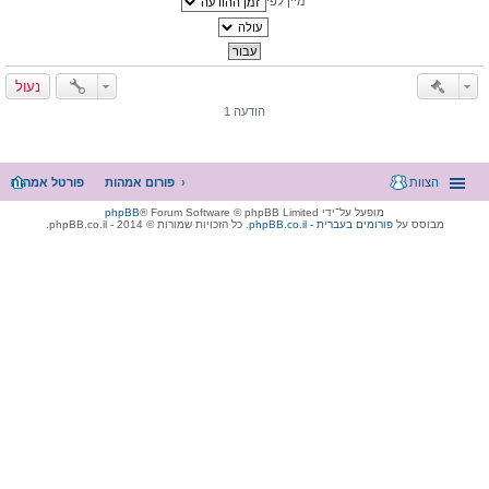
מיין לפי
נעול
הודעה 1
הצוות
פורום אמהות
פורטל אמהות
מופעל על־ידי
® Forum Software © phpBB Limited
phpBB
מבוסס על
phpBB.co.il - פורומים בעברית
. כל הזכויות שמורות © 2014 - phpBB.co.il.