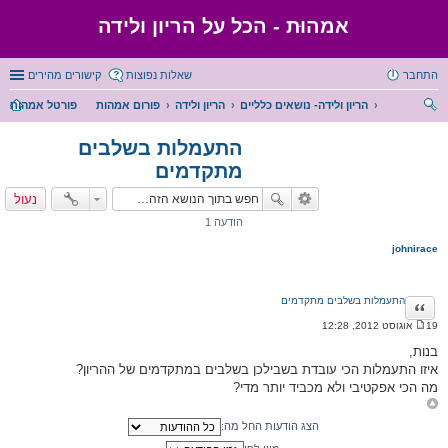
אמהוּת - הכל על הריון ולידה
התחבר
שאלות נפוצות
קישורים מהירים
הריון ולידה- נושאים כלליים
הריון ולידה
פורום אמהות
פורטל אמהות
יפו
התעמלות בשלבים
ש
מתקדמים
נעול
הודעה 1
johnirace
התעמלות בשלבים מתקדמים
ציטוט
19 אוגוסט 2012, 12:28
ה
ו
בנות,
ד
איזו התעמלות הכי עובדת בשבילכן בשלבים במתקדמים של ההריון?
ע
ה
מה הכי אפקטיבי ולא מכביד יותר מדי?
הצג הודעות החל מה: