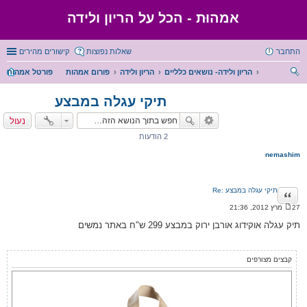
אמהוּת - הכל על הריון ולידה
התחבר
שאלות נפוצות
קישורים מהירים
הריון ולידה- נושאים כלליים
הריון ולידה
פורום אמהות
פורטל אמהות
יפו
תיקי עגלה במבצע
ש
נעול
2 הודעות
nemashim
Re: תיקי עגלה במבצע
ציטוט
27 מרץ 2012, 21:36
ה
ו
תיק עגלה אוקידוג אורבן ירוק במבצע 299 ש"ח באתר נמשים
ד
ע
ה
קבצים מצורפים