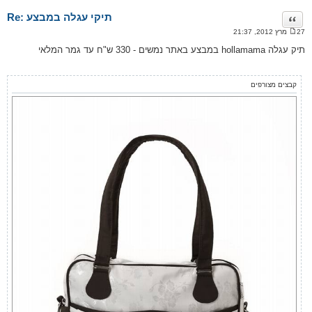
Re: תיקי עגלה במבצע
ציטוט
27 מרץ 2012, 21:37
ה
ו
תיק עגלה hollamama במבצע באתר נמשים - 330 ש"ח עד גמר המלאי
ד
ע
ה
קבצים מצורפים