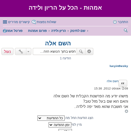
אמהוּת - הכל על הריון ולידה
התחבר
שאלות נפוצות
קישורים מהירים
שם לתינוק
הריון ולידה
פורום אמהות
פורטל אמהות
יפו
השם אלה
ש
נעול
הודעה 1
lucyinthesky
השם אלה
ציטוט
09 אוגוסט 2012, 15:36
ה
ו
מישהו יודע מה הפרשנות הקבלית של השם אלה
ד
והאם הוא שם בעל מזל טוב?
ע
ה
אני חושבת שהוא מאד יפה לילדה..
הצג הודעות החל מה:
מיין לפי