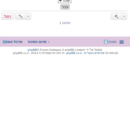
נעול
הודעה 1
הצוות
פורום אמהות
פורטל אמהות
מופעל על־ידי
® Forum Software © phpBB Limited
phpBB
מבוסס על
phpBB.co.il - פורומים בעברית
. כל הזכויות שמורות © 2014 - phpBB.co.il.