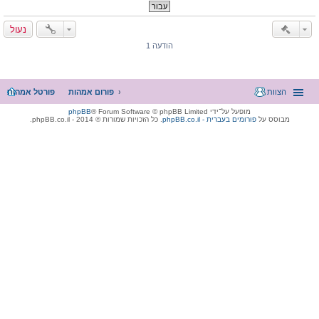
נעול
הודעה 1
הצוות
פורום אמהות
פורטל אמהות
מופעל על־ידי
® Forum Software © phpBB Limited
phpBB
מבוסס על
phpBB.co.il - פורומים בעברית
. כל הזכויות שמורות © 2014 - phpBB.co.il.