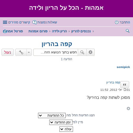
אמהוּת - הכל על הריון ולידה
התחבר
שאלות נפוצות
קישורים מהירים
נכנסים להריון
הריון ולידה
פורום אמהות
פורטל אמהות
יפו
קפה בהריון
ש
נעול
הודעה 1
semipick
קפה בהריון
ציטוט
01 יולי 2012, 11:52
ה
ו
מסוכן לשתות קפה בהיריון?
ד
ע
ה
הצג הודעות החל מה:
מיין לפי