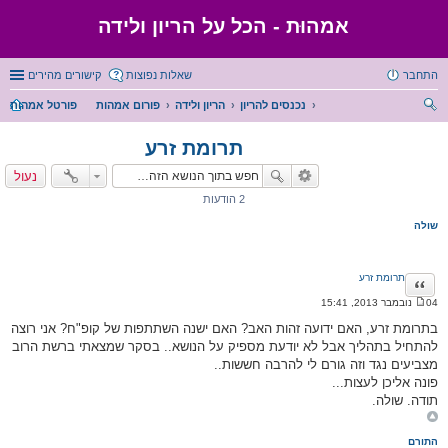
אמהוּת - הכל על הריון ולידה
התחבר
שאלות נפוצות
קישורים מהירים
נכנסים להריון
הריון ולידה
פורום אמהות
פורטל אמהות
יפו
תרומת זרע
ש
נעול
2 הודעות
שולה
תרומת זרע
ציטוט
04 נובמבר 2013, 15:41
ה
ו
בתרומת זרע, האם ידועה זהות האב? האם ישנה השתתפות של קופ"ח? אני רוצה
ד
להתחיל בתהליך אבל לא יודעת מספיק על הנושא.. בסקר שמצאתי ברשת הרוב
ע
ה
מצביעים נגד וזה גורם לי להרבה חששות..
פונה אליכן לעצות...
תודה. שולה.
התורם