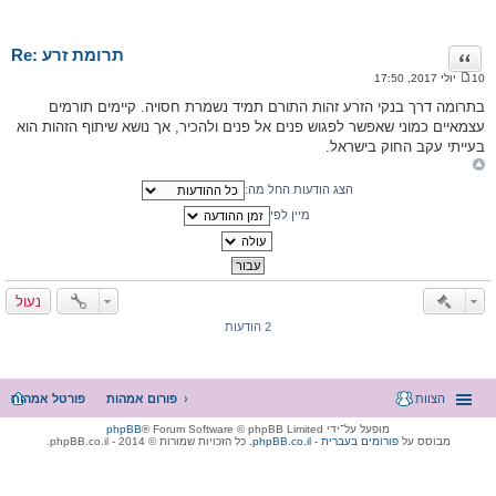
Re: תרומת זרע
ציטוט
10 יולי 2017, 17:50
ה
ו
בתרומה דרך בנקי הזרע זהות התורם תמיד נשמרת חסויה. קיימים תורמים
ד
עצמאיים כמוני שאפשר לפגוש פנים אל פנים ולהכיר, אך נושא שיתוף הזהות הוא
ע
ה
בעייתי עקב החוק בישראל.
הצג הודעות החל מה:
מיין לפי
נעול
2 הודעות
הצוות
פורום אמהות
פורטל אמהות
מופעל על־ידי
® Forum Software © phpBB Limited
phpBB
מבוסס על
phpBB.co.il - פורומים בעברית
. כל הזכויות שמורות © 2014 - phpBB.co.il.