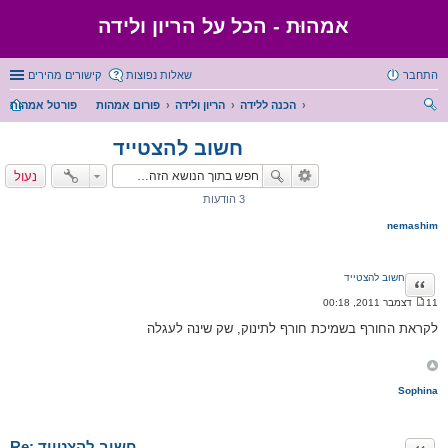
אמהוּת - הכל על הריון ולידה
התחבר
שאלות נפוצות
קישורים מהירים
הכנה ללידה
הריון ולידה
פורום אמהות
פורטל אמהות
יפו
חשוב להצטייד
ש
נעול
3 הודעות
nemashim
חשוב להצטייד
ציטוט
11 דצמבר 2011, 00:18
ה
ו
לקראת החורף בשמיכת חורף לתינוק, שק שינה לעגלה
ד
ע
ה
Sophina
Re: חשוב להצטייד