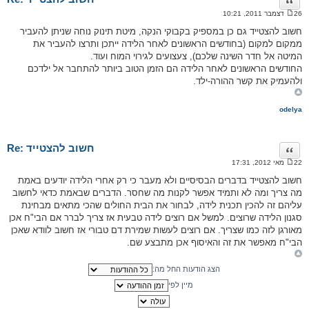
ציטוט
26 דצמבר 2011, 10:21
ה
ו
חשוב להצטייד גם כן במספיק בקבוקי הנקה, מיטת תינוק נוחה שניתן להעביר
ד
ממקום למקום (בחודשים הראשונים לאחר הלידה ייתכן ותרצו להעביר את
ע
ה
המיטה אל חדר השינה שלכם), צעצועים לגירוי המוח ועוד.
החודשים הראשונים לאחר הלידה הם הזמן הטוב ביותר להתחבר אל ילדכם
ולהעמיק את קשר ההורה-ילד.
odelya
Re: חשוב להצטייד
ציטוט
22 מאי 2012, 17:31
ה
ו
חשוב להצטייד בדברים הבסיסיים ולא מעבר כי רק אחרי הלידה יודעים באמת
ד
מה צריך ומה לא ותמיד אפשר לקנות מה שחסר. הדברים שבאמת כדאי לחשוב
ע
ה
עליהם זה להכין תכנית לידה, לבחור את הבית החולים שהכי מתאים מבחינת
סגנון הלידה שרוצים. למשל אם רוצים לידה טבעית אז צריך לברר אם הבי"ח אכן
מאורגן לזה כמו שצריך. אם רוצים לעשות שמירת דם טבורי אז חשוב לוודא שאכן
הבי"ח מאפשר את זה והאיסוף אכן מתבצע שם.
הצג הודעות החל מה:
מיין לפי