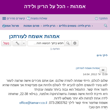
אמהוּת - הכל על הריון ולידה
התחבר
שאלות נפוצות
קישורים מהירים
הריון ולידה- נושאים כלליים
הריון ולידה
פורום אמהות
פורטל אמהות
יפו
אמהות אשמח לעזרתכן
ש
נעול
הודעה 1
לילך חיים
אמהות אשמח לעזרתכן
ציטוט
29 יולי 2012, 14:04
ה
ו
שלום לכולם, הייתי שמחה לעזרה שלכם. אם אתם מכירים אישה שרוצה לעזור
ד
לזוג צעיר להגשים חלום להביא ילד לעולם ולהיות אם פונדקאית אני אשמח שהיא
ע
ה
תיצור איתי קשר. התגמול הוא גבוה ביותר ומצווה ענקית!
היא חייבת להיות אישה נשואה/ גרושה/רווקה/ אלמנה, בגילאי 22-38, שחוותה
לידה אחת לפחות ולא יותר משלוש לידות.
אשמח שתיצור איתי קשר לילך 073-2903762.
office@tamar-r.co.il
תודה ויום טוב!