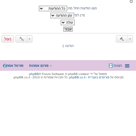
הצג הודעות החל מה:
מיין לפי
נעול
הודעה 1
הצוות
פורום אמהות
פורטל אמהות
מופעל על־ידי
® Forum Software © phpBB Limited
phpBB
מבוסס על
phpBB.co.il - פורומים בעברית
. כל הזכויות שמורות © 2014 - phpBB.co.il.