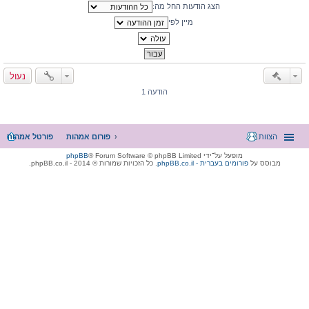
הצג הודעות החל מה:
מיין לפי
נעול
הודעה 1
הצוות
פורום אמהות
פורטל אמהות
מופעל על־ידי
® Forum Software © phpBB Limited
phpBB
מבוסס על
phpBB.co.il - פורומים בעברית
. כל הזכויות שמורות © 2014 - phpBB.co.il.