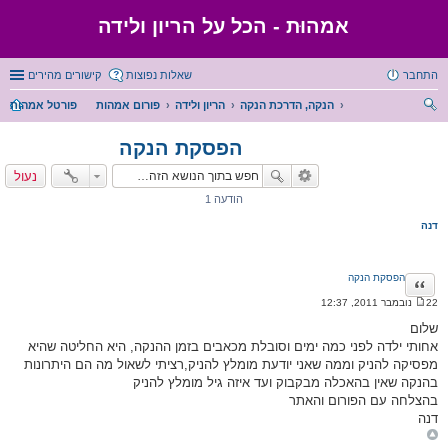
אמהוּת - הכל על הריון ולידה
התחבר
שאלות נפוצות
קישורים מהירים
הנקה, הדרכת הנקה
הריון ולידה
פורום אמהות
פורטל אמהות
יפו
הפסקת הנקה
ש
נעול
הודעה 1
דנה
הפסקת הנקה
ציטוט
22 נובמבר 2011, 12:37
ה
ו
שלום
ד
אחותי ילדה לפני כמה ימים וסובלת מכאבים בזמן ההנקה, היא החליטה שהיא
ע
ה
מפסיקה להניק וממה שאני יודעת מומלץ להניק,רציתי לשאול מה הם היתרונות
בהנקה שאין בהאכלה מבקבוק ועד איזה גיל מומלץ להניק
בהצלחה עם הפורום והאתר
דנה