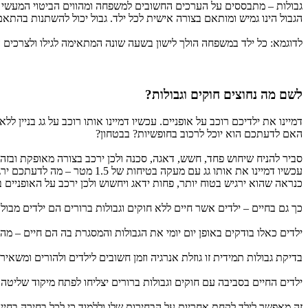
גבולות – מתבססים על הערכים החשובים למשפחה ומהווים הביטוי המעשי 
הגבול הינו גמיש ומותאם בצורה אישית לכל ילד. גבול יכול להשתנות בהתאם 
לדוגמא: כל ילד במשפחה הולך לישון בשעה שונה המתאימה לגילו ולצרכים 
לשם מה נחוצים חוקים וגבולות?
דמיינו את ילדיכם רוכב על אופניים. עכשיו דמיינו אותו רוכב על גג בניין ל
האם לדעתכם הוא יוכל לרכוב בחופשיות? בבטחון?
סביר להניח שיחוש פחד, חשש, דאגה, סכנה ולכן ירכב בצורה מאופקת ובזה
עכשיו דמיינו את אותו גג עם מעקה בטיחות של 1.5 מטר – מה לדעתכם ירגיש כעת? האם יוכל לרכוב בחופשיות, בבטחון?
כנראה שהוא ירגיש בטוח יותר, פחות ידאג ויחשוש ולכן ירכב על האופניים ב
כך גם בחיים – ילדים אשר חיים ללא חוקים וגבולות ברורים הם ילדים מבולב
ילדים כאלו בודקים באופן יום יומי את הגבולות והמסגרת בה הם חיים – מ
בדיקת גבולות תמידית זו גוזלת אנרגיה וזמן חשובים לילדים ולהורים ומשאי
ילדים החיים בסביבה עם חוקים וגבולות ברורים יצליחו לפתח מיקוד שליטה
זה מאפשר לילד לקחת אחריות על הבחירות שלו וללמוד כי לכל בחירה בחיים