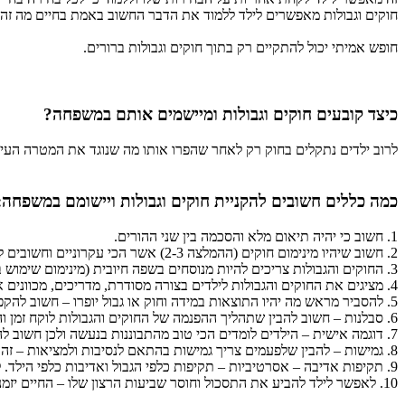
חוקים וגבולות מאפשרים לילד ללמוד את הדבר החשוב באמת בחיים מה זה 
חופש אמיתי יכול להתקיים רק בתוך חוקים וגבולות ברורים.
כיצד קובעים חוקים וגבולות ומיישמים אותם במשפחה?
לרוב ילדים נתקלים בחוק רק לאחר שהפרו אותו מה שנוגד את המטרה העיק
כמה כללים חשובים להקניית חוקים וגבולות ויישומם במשפחה:
1. חשוב כי יהיה תיאום מלא והסכמה בין שני ההורים.
2. חשוב שיהיו מינימום חוקים (ההמלצה 2-3) אשר הכי עקרוניים וחשובים להורים.
3. החוקים והגבולות צריכים להיות מנוסחים בשפה חיובית (מינימום שימוש בלא, אסור וכו') ומותאים לגיל הילד ויכולותו האישית (אצלנו בבית מדברים בשפה יפה ומכובדת במקום אצלנו לא מקללים וכו')
4. מציגים את החוקים והגבולות לילדים בצורה מסודרת, מדריכים, מכוונים אותם ומסבירים את הערכים שעומדים מאחורי כל אחד מהם, בזמן אמת מזכירים 1-2 פעמים ללא נאומים ואיומים מיותרים.
5. להסביר מראש מה יהיו התוצאות במידה וחוק או גבול יופרו – חשוב להקפיד על קשר בין התוצאה למעשה וכי התוצאה תהיה ידועה מראש לשני הצדדים.
6. סבלנות – חשוב להבין שתהליך ההפנמה של החוקים והגבולות לוקח זמן והאחריות מוטלת על ההורים.
7. דוגמה אישית – הילדים לומדים הכי טוב מהתבוננות בנעשה ולכן חשוב להוות דוגמא אישית למה שאנו רוצים ללמד אותם.
8. גמישות – להבין שלפעמים צריך גמישות בהתאם לנסיבות ולמציאות – זה לא אומר חולשה או ותרנות אלא על ראייה נכונה של המציאות.
9. תקיפות אדיבה – אסרטיביות – תקיפות כלפי הגבול ואדיבות כלפי הילד. לא לדבר בכעס, זעם או תוקפנות – במידה והגענו לשם צריך לעצור ולבדוק האם לא העמסנו יותר מדי חוקים וגבולות וזה מה שמתיש.
10. לאפשר לילד להביע את התסכול וחוסר שביעות הרצון שלו – החיים יזמנו לו עוד תסכולים רבים ובכך אנו עוזרים לו להתכונן לחיים.