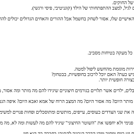
של החוקים.
לגיל, למצב ההתפתחותי של הילד (קוגניטיבי, פיסי ורגשי).
האישיים שלו, אסור לשחק בחשמל אבל ההורים והאחים הגדולים יכולים להחל
לא כל מעקה בטיחות מסביב.
ירות מוגזמת מהחשש ליפול למטה.
צורה חופשית יותר.
לים, ילדים אשר תלויים בגורמים חיצוניים שיגידו להם מה מותר ומה אסור, מ
ה מותר היום? מה אסור היום? מה המצב הרוח של אמא ואבא היום? איפה הגבו
רה את שני הצדדים כעוסים, עייפים, מותשים ומתוסכלים ופחות פנויים למשימ
 פנימי ולא יחפשו את "השוטר החיצוני" שיגיד להם מה לעשות ומה לא, מה מ
 יש רווח ומחיר ומהי הדרך הנכונה להתנהג בחברה בה הוא חיי.