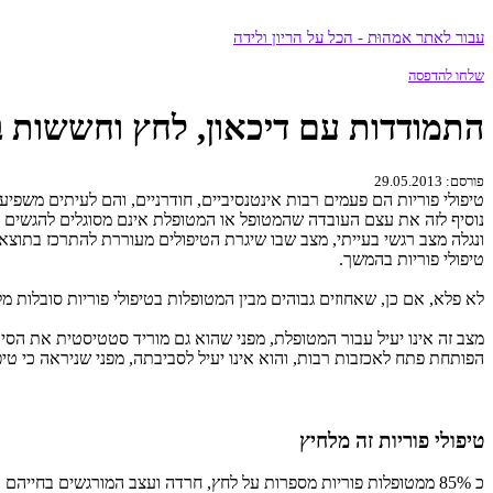
עבור לאתר אמהוּת - הכל על הריון ולידה
שלחו להדפסה
התמודדות עם דיכאון, לחץ וחששות ב
פורסם: 29.05.2013
טיפולי פוריות הם פעמים רבות אינטנסיביים, חודרניים, והם לעיתים משפיע
נוסיף לזה את עצם העובדה שהמטופל או המטופלת אינם מסוגלים להגשים את 
ונגלה מצב רגשי בעייתי, מצב שבו שיגרת הטיפולים מעוררת להתרכז בתו
טיפולי פוריות בהמשך.
לא פלא, אם כן, שאחוזים גבוהים מבין המטופלות בטיפולי פוריות סובלות מ
מצב זה אינו יעיל עבור המטופלת, מפני שהוא גם מוריד סטטיסטית את הסיכ
הפותחת פתח לאכזבות רבות, והוא אינו יעיל לסביבתה, מפני שניראה כי טיפול
טיפולי פוריות זה מלחיץ
כ 85% ממטופלות פוריות מספרות על לחץ, חרדה ועצב המורגשים בחייהם במהלך טיפולי הפוריות. רק מיעוט של מטופלות הפוריות (ואולי רובן מטופלות בעלות ניסיון ואינן ממתינות לילדן הראשון) מדווחות על