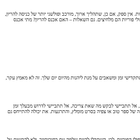
 אין ספק, אם כן, שתהליך ארוך, מורכב ופולשני יותר של כניסה להריון,
לי פוריות הם מלחיצים. גם השאלות – האם אכנס להריון? מתי אכנס
קדישי זמן ומשאבים על מנת ליהנות מהיום יום שלך. זה לא מאמץ עקר,
, אל תתביישי לבקש מה שאת צריכה, אל תתביישי לדרוש מבעלך זמן
אה של ספר טוב או צפיה בסרט מומלץ, והתרגעות. את יכולה להתייחס גם
פולי הפוריות. לכן, השתדלי להיות שלמה עם בחירותייך, ולא להקשות על