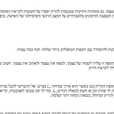
 עצמו. גם אימהות וותיקות שנכנסות להריון יספרו על חששות לקראת האימהות.
השפעת הורמונים מלאכותיים על המצב הרגשי והפיסיולוגי של האישה, טיפו
 מנת להתמודד עם תקפות הטיפולים ביתר שלווה. הנה כמה עצות:
קופה זו עלייך לשמור על עצמך, לטפח את עצמך ולאהוב את עצמך. חשוב שת
ך לקראת הריון.
ת ההריון (גם כאשר הוא ארוך במיוחד...) בפרט. אל תתביישי לקבל עזרה
יה לך פחות זמן או חשק לכאלה דברים...). קחי לך זמן שבועי לאמבטיה, קרי
להריון המיוחל, כשאת נינוחה יותר ושלמה.
כולתם. מוכרת גם התופעה של כניסה להריון דווקא באופן טבעי עם הפסקת טי