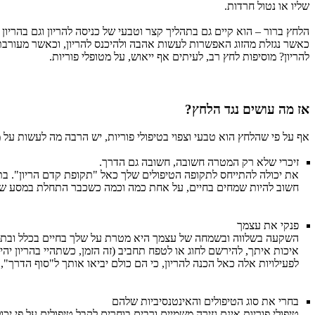
שליו או נטול חרדות.
הלחץ ברור – הוא קיים גם בתהליך קצר וטבעי של כניסה להריון וגם בהריון
כאשר נגזלת מהזוג האפשרות לעשות אהבה ולהיכנס להריון, וכאשר מעורבת 
להריון? מוסיפות לחץ רב, לעיתים אף ייאוש, על מטופלי פוריות.
אז מה עושים נגד הלחץ?
אף על פי שהלחץ הוא טבעי וצפוי בטיפולי פוריות, יש הרבה מה לעשות על
זיכרי שלא רק המטרה חשובה, חשובה גם הדרך.
את יכולה להתייחס לתקופה הטיפולים שלך כאל "תקופת קדם הריון". בת
חשוב להיות שמחים בחיים, על אחת כמה וכמה כשכבר התחלת במסע של
פנקי את עצמך
השקעה בשלווה ובשמחה של עצמך היא מטרת על שלך בחיים בכלל ובתקופ
איכות איתך, להירשם לחוג או לטפח תחביב (זה הזמן, כשתהיי בהריון יה
לפעילויות אלה כאל הכנה להריון, כי הם כולם יביאו אותך ל"סוף הדרך", 
בחרי את סוג הטיפולים והאינטנסיביות שלהם
טיפולי פוריות אינם גזירה משמיים ורבים בוחרים לקבל טיפולים על פי י