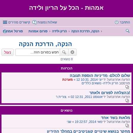
אמהוּת - הכל על הריון ולידה
התחבר
שאלות נפוצות
קישורים מהירים
הנקה, הדרכת הנקה
הריון ולידה
פורום אמהות
פורטל אמהות
יפו
הנקה, הדרכת הנקה
ש
נעול
8 נושאים
הכרזות
שלום לכולם- מדיניות הוספת תגובה
הודעה אחרונהעל ידי
12 יוני 2014, 10:31
«
מערכת
פורסםב
הריון ולידה- נושאים כלליים
בהצלחה לפורום ולאתר!
הודעה אחרונהעל ידי
02 אוגוסט 2011, 12:31
«
צורית ר.
נושאים
מלאות בשד אחד
הודעה אחרונהעל ידי
19 מאי 2014, 22:57
«
שני
מחקר בנושא שינויים קוגניטיביים במהלך ההיריון