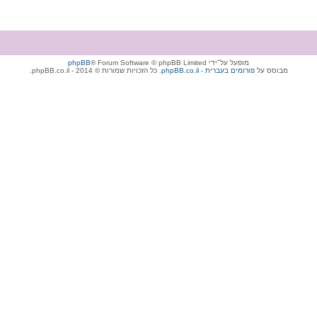
מופעל על־ידי
® Forum Software © phpBB Limited
phpBB
מבוסס על
phpBB.co.il - פורומים בעברית
. כל הזכויות שמורות © 2014 - phpBB.co.il.