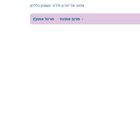
חזור אל “הריון ולידה- נושאים כלליים”
פורום אמהות
פורטל אמהות