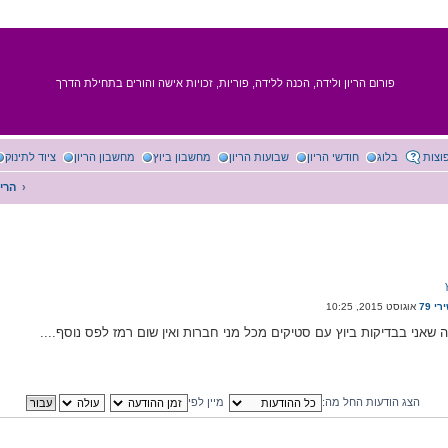
פורום הריון ולידה, הכנה ללידה, פוריות, זכויות אישה והורים בתחילת הדרך
וצות
בלוג
חודשי הריון
שבועות הריון
מחשבון ביוץ
מחשבון הריון
ציוד לתינוק
הריו
רי 79
 שאני בבדיקות ביוץ עם סטיקים מכל מני חברות ואין שום רמז לפס נוסף....
הצג הודעות החל מה:
מיין לפי