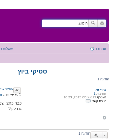
התחבר
שאלות נפ
סטיקי ביוץ
הודעה 1
ציטוט
סטיקי ביוץ
שירי 79
הודעות:
1
על ידי
13 אוגוסט 2015, 10:25
»
שי
הצטרף:
13 אוגוסט 2015, 10:23
ה
יצירת קשר:
ו
כבר כחצי שנה
י
ד
גם לכן?
צ
ע
י
ה
ר
ת
ק
ש
ר
הודעה 1
ע
ם