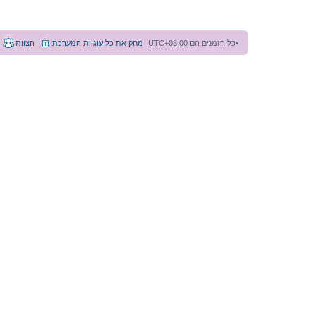
ש
י
ר
י
7
כל הזמנים הם
UTC+03:00
מחק את כל עוגיות המערכת
הצוות
9