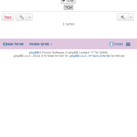
נעול
הודעה 1
הצוות
פורום אמהות
פורטל אמהות
מופעל על־ידי
® Forum Software © phpBB Limited
phpBB
מבוסס על
phpBB.co.il - פורומים בעברית
. כל הזכויות שמורות © 2014 - phpBB.co.il.