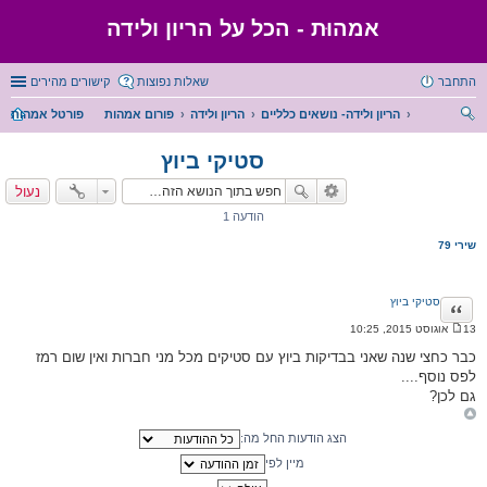
אמהוּת - הכל על הריון ולידה
התחבר
שאלות נפוצות
קישורים מהירים
הריון ולידה- נושאים כלליים
הריון ולידה
פורום אמהות
פורטל אמהות
יפו
סטיקי ביוץ
ש
נעול
הודעה 1
שירי 79
סטיקי ביוץ
ציטוט
13 אוגוסט 2015, 10:25
ה
ו
כבר כחצי שנה שאני בבדיקות ביוץ עם סטיקים מכל מני חברות ואין שום רמז
ד
לפס נוסף....
ע
ה
גם לכן?
הצג הודעות החל מה:
מיין לפי