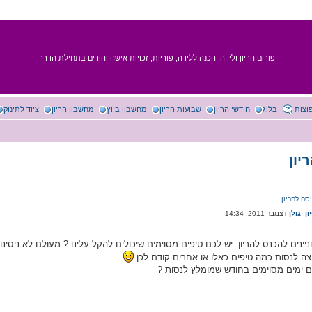
פורום הריון ולידה, הכנה ללידה, פוריות, זכויות אישה והורים בתחילת הדרך
וצות
בלוג
חודשי הריון
שבועות הריון
מחשבון ביוץ
מחשבון הריון
ציוד לתינוק
יון
סה להריון
ון_גולן
ניינים להכנס להריון. יש לכם טיפים מסוימים שיכולים להקל עלינו ? מעולם לא ניסינו 
וצה לנסות כמה טיפים כאלו או אחרים קודם לכן
ם ימים מסוימים בחודש שמומלץ לנסות ?