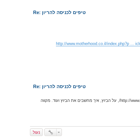
Re: טיפים לכניסה להריון
http://www.motherhood.co.il/index.php?p ... i
Re: טיפים לכניסה להריון
את מוזמנת לקרוא ולקבל טיפים לכניסה להריון http://www.poriyut-guide.com/2011/04/11/getting-pregnant/, על הביוץ, איך מחשבים את הביוץ ועוד. מקווה
נעול