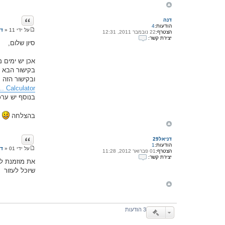
ס
י
ו
ציטוט
דנה
ן
הודעות:
4
_
על ידי
11 ינואר 2012, 12:07
»
דנ
הצטרף:
22 נובמבר 2011, 12:31
ה
ג
יצירת קשר:
ו
ו
סיון שלום,
י
ד
ל
צ
ע
ן
י
ה
אכן יש ימים 
ר
ת
בקישור הבא ת
ק
ובקישור הזה 
ש
ר
.. Calculator
ע
בנוסף יש ערכ
ם
ד
נ
בהצלחה
ה
ציטוט
דניאל29
הודעות:
1
על ידי
01 פברואר 2012, 11:37
»
דנ
הצטרף:
01 פברואר 2012, 11:28
ה
יצירת קשר:
ו
י
ד
צ
שיוכל לעזור
ע
י
ה
ר
ת
ק
ש
ר
3 הודעות
ע
ם
ד