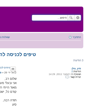
התחבר
שאלות נפ
טיפים לכניסה להר
3 הודעות
ציטוט
טיפים לכני
סיון_גולן
הודעות:
2
על ידי
26 דצמבר 2011, 14:34
»
סי
הצטרף:
26 דצמבר 2011, 14:29
ה
יצירת קשר:
ו
שלום רב,
י
ד
אני ובעלי מעו
צ
ע
י
ה
מאוד הייתי ר
ר
קודם כל, ישנ
ת
ק
ש
תודה רבה,
ר
ע
סיון
ם