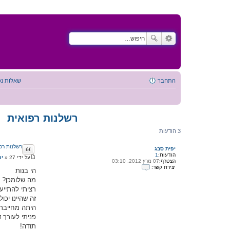
התחבר
שאלות נפ
רשלנות רפואית
3 הודעות
ציטוט
רשלנות רפ
יפית סבג
הודעות:
1
על ידי
27 מרץ 2012, 22:27
»
יפ
הצטרף:
07 מרץ 2012, 03:10
ה
יצירת קשר:
ו
הי בנות
י
ד
מה שלומכן?
צ
ע
י
ה
רציתי להתייע
ר
זה שהיינו יכ
ת
ק
היתה מחייבת
ש
פניתי לעורך 
ר
ע
תודה!
ם