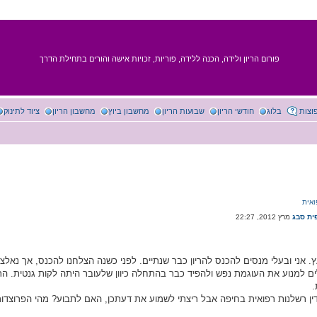
פורום הריון ולידה, הכנה ללידה, פוריות, זכויות אישה והורים בתחילת הדרך
וצות
בלוג
חודשי הריון
שבועות הריון
מחשבון ביוץ
מחשבון הריון
ציוד לתינוק
ואית
ית סבג
ץ. אני ובעלי מנסים להכנס להריון כבר שנתיים. לפני כשנה הצלחנו להכנס, אך נאלצ
ולים למנוע את העוגמת נפש ולהפיד כבר בהתחלה כיוון שלעובר היתה לקות גנטית. ה
.
דין רשלנות רפואית בחיפה אבל ריצתי לשמוע את דעתכן, האם לתבוע? מהי הפרוצדו