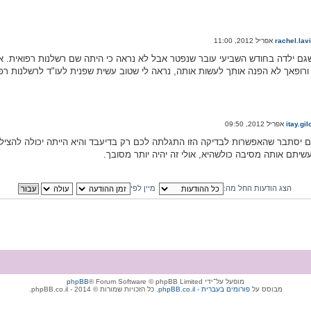
rachel.lav
גם ילדה בחודש השביעי עובר שנפטר אבל לא נראה כי היתה שם רשלנות רפואית. א
רופאך לא הפנה אותך לעשות אותה, נראה לי שטוב עשית שפנית לעו"ד לרשלנות רפו
itay.gil
 יסתבר שהאפשרות לבדיקה הזו התגלתה לכם רק בדיעבד והיא הייתה יכולה להציל חי
שיתם אותה מסיבה כולשהיא, אולי זה יהיה יותר מסובך.
הצג הודעות החל מה:
מיין לפי
מופעל על־ידי
® Forum Software © phpBB Limited
phpBB
מבוסס על
phpBB.co.il - פורומים בעברית
. כל הזכויות שמורות © 2014 - phpBB.co.il.