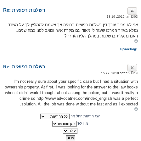
Re: רשלנות רפואית
ציטוט
03 יוני 2012, 18:19
ה
ו
אני לא מכיר עורך דין רשלנות רפואית בחיפה אך אשמח להמליץ לך על משרד
ד
נפלא באזור המרכז שעזר לי מאוד עם מקרה אישי וכואב לפני כמה שנים..
ע
ה
האם נתקלת ברשלנות במהלך הלידה/הריון?
SpaceDog1
Re: רשלנות רפואית
ציטוט
14 נובמבר 2018, 15:22
ה
ו
I'm not really sure about your specific case but I had a situation with
ד
ownership property. At first, I was looking for the answer to the law books
ע
ה
when it didn't work I thought about asking the police, but it wasn't really a
crime so http://www.advocatnet.com/index_english was a perfect
solution. All the job was done without me fast and as I expected.
הצג הודעות החל מה:
מיין לפי