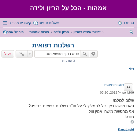
אמהוּת - הכל על הריון ולידה
התחבר
שאלות נפוצות
קישורים מהירים
זכויות אישה בהריון
הריון ולידה
פורום אמהות
פורטל אמהות
יפו
רשלנות רפואית
ש
נעול
3 הודעות
נילי
רשלנות רפואית
ציטוט
06 אפריל 2012, 05:20
ה
ו
שלום לכולם!
ד
האם מישהו כאן יכול להמליץ לי על עו"ד רשלנות רפואית בחיפה?
ע
ה
אני מחפשת מישהו אמין וזול
תודה!
DanaLapid