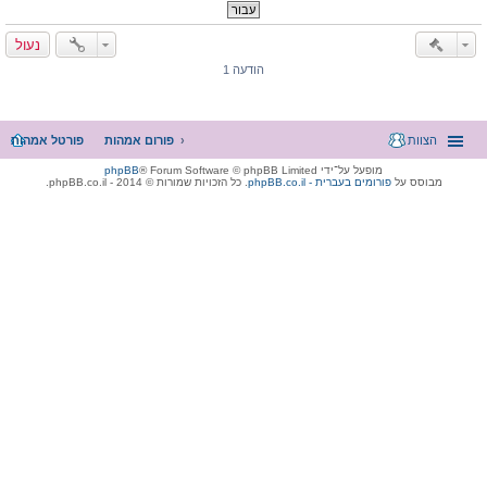
נעול
הודעה 1
הצוות
פורום אמהות
פורטל אמהות
מופעל על־ידי
® Forum Software © phpBB Limited
phpBB
מבוסס על
phpBB.co.il - פורומים בעברית
. כל הזכויות שמורות © 2014 - phpBB.co.il.