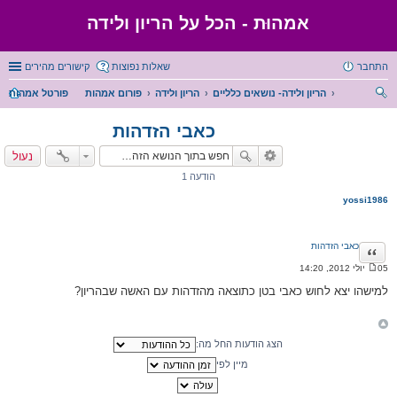
אמהוּת - הכל על הריון ולידה
התחבר
שאלות נפוצות
קישורים מהירים
הריון ולידה- נושאים כלליים
הריון ולידה
פורום אמהות
פורטל אמהות
יפו
כאבי הזדהות
ש
נעול
הודעה 1
yossi1986
כאבי הזדהות
ציטוט
05 יולי 2012, 14:20
ה
ו
למישהו יצא לחוש כאבי בטן כתוצאה מהזדהות עם האשה שבהריון?
ד
ע
ה
הצג הודעות החל מה:
מיין לפי