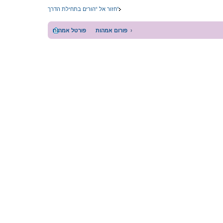
חזור אל “הורים בתחילת הדרך”
פורום אמהות
פורטל אמהות