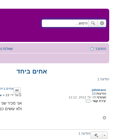
התחבר
שאלות נפ
אחים ביחד
הודעה 1
ציטוט
אחים ביחד
johnirace
הודעות:
10
על ידי
23 יולי 2012, 11:20
»
ce
הצטרף:
05 יולי 2012, 12:12
ה
יצירת קשר:
ו
אני מכיר שני
י
ד
ולא עושים כמ
צ
ע
י
ה
ר
ת
ק
ש
ר
הודעה 1
ע
ם