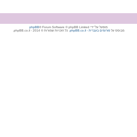
מופעל על־ידי
® Forum Software © phpBB Limited
phpBB
מבוסס על
phpBB.co.il - פורומים בעברית
. כל הזכויות שמורות © 2014 - phpBB.co.il.