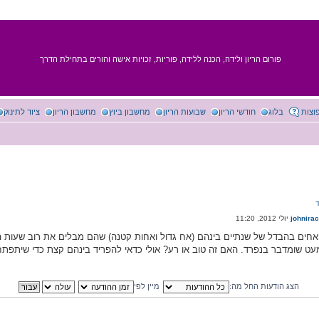
פורום הריון ולידה, הכנה ללידה, פוריות, זכויות אישה והורים בתחילת הדרך
וצות
בלוג
חודשי הריון
שבועות הריון
מחשבון ביוץ
מחשבון הריון
ציוד לתינוק
johnira
 אחים בהבדל של שנתיים בינהם (אח גדול ואחות קטנה) שהם מבלים את רוב שעות 
עט שומדבר בנפרד. האם זה טוב או רע? אולי כדאי להפריד בינהם קצת כדי שיתפתחו 
הצג הודעות החל מה:
מיין לפי