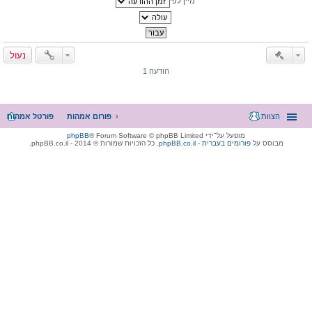
מיין לפי
נעול
הודעה 1
הצוות
פורום אמהות
פורטל אמהות
מופעל על־ידי
® Forum Software © phpBB Limited
phpBB
מבוסס על
phpBB.co.il - פורומים בעברית
. כל הזכויות שמורות © 2014 - phpBB.co.il.