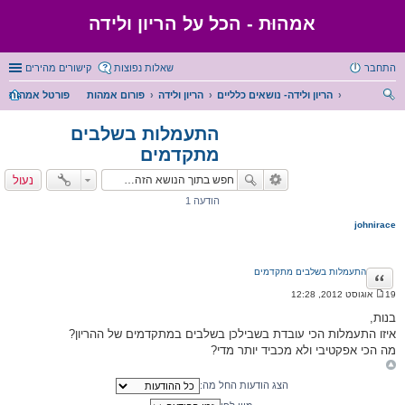
אמהוּת - הכל על הריון ולידה
התחבר
שאלות נפוצות
קישורים מהירים
הריון ולידה- נושאים כלליים
הריון ולידה
פורום אמהות
פורטל אמהות
יפו
התעמלות בשלבים
ש
מתקדמים
נעול
הודעה 1
johnirace
התעמלות בשלבים מתקדמים
ציטוט
19 אוגוסט 2012, 12:28
ה
ו
בנות,
ד
איזו התעמלות הכי עובדת בשבילכן בשלבים במתקדמים של ההריון?
ע
ה
מה הכי אפקטיבי ולא מכביד יותר מדי?
הצג הודעות החל מה: