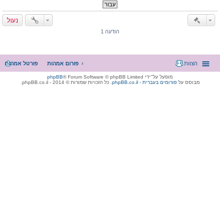
נעול
הודעה 1
הצוות
פורום אמהות
פורטל אמהות
מופעל על־ידי
® Forum Software © phpBB Limited
phpBB
מבוסס על
phpBB.co.il - פורומים בעברית
. כל הזכויות שמורות © 2014 - phpBB.co.il.