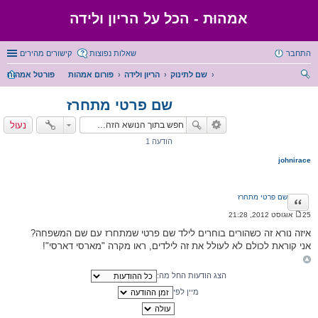
אמהוּת - הכל על הריון ולידה
התחבר
שאלות נפוצות
קישורים מהירים
שם לתינוק
הריון ולידה
פורום אמהות
פורטל אמהות
יפו
שם פרטי מתחרז
ש
נעול
הודעה 1
johnirace
שם פרטי מתחרז
ציטוט
25 אוגוסט 2012, 21:28
ה
ו
איזה נורא זה כשהורים בוחרים לילד שם פרטי שמתחרז עם שם המשפחה?
ד
אני קוראת לכולם לא לעולל את זה לילדים, ראו מקרה "מארסי דארסי"!
ע
ה
הצג הודעות החל מה:
מיין לפי