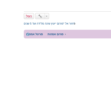
נעול
חזור אל “פורום ייעוץ שינה מלידה ועד 5 שנים”
פורום אמהות
פורטל אמהות