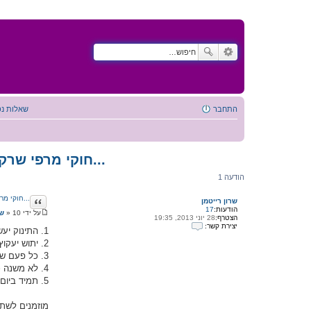
התחבר
שאלות נפ
חוקי מרפי שרק הורים מבינים...
הודעה 1
ציטוט
חוקי מרפי שרק הורים מבינים...
שרון רייטמן
הודעות:
17
על ידי
10 ספטמבר 2013, 20:20
»
שר
הצטרף:
28 יוני 2013, 19:35
ה
יצירת קשר:
ו
1. התינוק יעשה קקי שנייה אחרי שהחלפת לו לחיתול נקי.
י
ד
2. יתוש יעקוץ את הילד שלך בנקודה היחידה והקטנה ששכחת למרוח בה קרם.
צ
ע
י
ה
3. כל פעם שתרצו להשוויץ בהם הם יעשו ההפך (או כלום).
ר
4. לא משנה כמה תשקיעי בארוחה בסוף הוא יעדיף נקניקיות וצ'יפס (במיוחד עם חמתך בסביבה).
ת
ק
5. תמיד ביום שבת הם יקומו מוקדם יותר.
ש
ר
ע
מוזמנים לשתף
ם