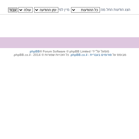
הצג הודעות החל מה:
מיין לפי
מופעל על־ידי
® Forum Software © phpBB Limited
phpBB
מבוסס על
phpBB.co.il - פורומים בעברית
. כל הזכויות שמורות © 2014 - phpBB.co.il.