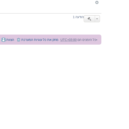
ש
ר
ו
ן
ר
הודעה 1
י
י
ט
מ
ן
כל הזמנים הם
UTC+03:00
מחק את כל עוגיות המערכת
הצוות