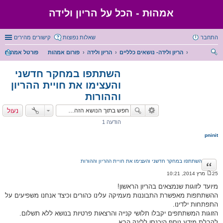
אמהוּת - הכל על הריון ולידה
התחבר
שאלות נפוצות
קישורים מהירים
הריון ולידה- נושאים כלליים
הריון ולידה
פורום אמהות
פורטל אמהות
יפו
השתתפו במחקר חדשני
ש
והעצימו את חויית ההריון
וההורות
נעול
הודעה 1
pninit
השתתפו במחקר חדשני והעצימו את חויית ההריון וההורות
ציטוט
25 מרץ 2014, 10:21
ה
ו
מיועד לזוגות שנמצאים בהריון הראשון!
ד
ההשתתפות מאפשרת התבוננות מעמיקה עלינו כהורים וכיצד אנחנו משפיעים על
ע
ה
התפתחות ילדינו.
הזוגות המשתתפים יקבלו תלושי קנייה והרצאות פרטיות בנושא ללא תשלום.
לקבלת מידע נוסף היכנסו ללינק הבא