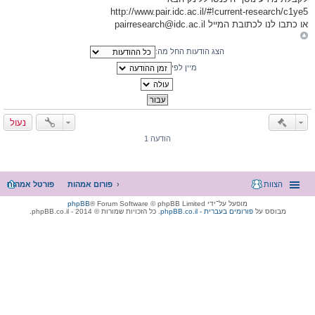
http://www.pair.idc.ac.il/#!current-research/c1ye5
או כתבו לנו לכתובת המייל
pairresearch@idc.ac.il
הצג הודעות החל מה:
מיין לפי
נעול
הודעה 1
הצוות
פורום אמהות
פורטל אמהות
מופעל על־ידי
® Forum Software © phpBB Limited
phpBB
מבוסס על
phpBB.co.il - פורומים בעברית
. כל הזכויות שמורות © 2014 - phpBB.co.il.