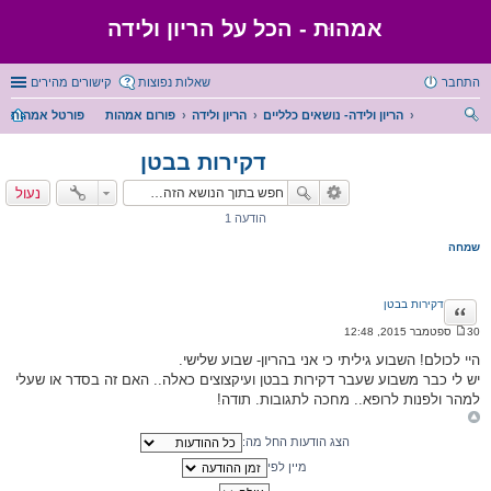
אמהוּת - הכל על הריון ולידה
התחבר
שאלות נפוצות
קישורים מהירים
הריון ולידה- נושאים כלליים
הריון ולידה
פורום אמהות
פורטל אמהות
יפו
דקירות בבטן
ש
נעול
הודעה 1
שמחה
דקירות בבטן
ציטוט
30 ספטמבר 2015, 12:48
ה
ו
היי לכולם! השבוע גיליתי כי אני בהריון- שבוע שלישי.
ד
יש לי כבר משבוע שעבר דקירות בבטן ועיקצוצים כאלה.. האם זה בסדר או שעלי
ע
ה
למהר ולפנות לרופא.. מחכה לתגובות. תודה!
הצג הודעות החל מה:
מיין לפי