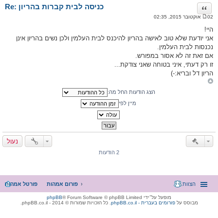
Re: כניסה לבית קברות בהריון
ציטוט
02 אוקטובר 2015, 02:35
ה
ו
היי!
ד
אני יודעת שלא טוב לאישה בהריון להיכנס לבית העלמין ולכן נשים בהריון אינן
ע
ה
נכנסות לבית העלמין.
אם זאת זה לא אסור במפורש.
זו רק דעתי, איני בטוחה שאני צודקת...
הריון דל ובריא:-)
הצג הודעות החל מה:
מיין לפי
נעול
2 הודעות
הצוות
פורום אמהות
פורטל אמהות
מופעל על־ידי
® Forum Software © phpBB Limited
phpBB
מבוסס על
phpBB.co.il - פורומים בעברית
. כל הזכויות שמורות © 2014 - phpBB.co.il.