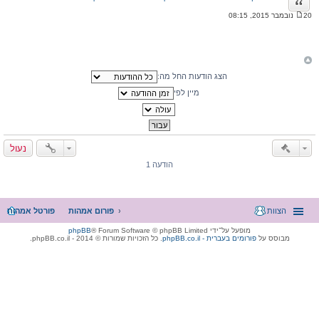
ציטוט
20 נובמבר 2015, 08:15
ה
ו
ד
ע
ה
הצג הודעות החל מה:
מיין לפי
נעול
הודעה 1
הצוות
פורום אמהות
פורטל אמהות
מופעל על־ידי
® Forum Software © phpBB Limited
phpBB
מבוסס על
phpBB.co.il - פורומים בעברית
. כל הזכויות שמורות © 2014 - phpBB.co.il.