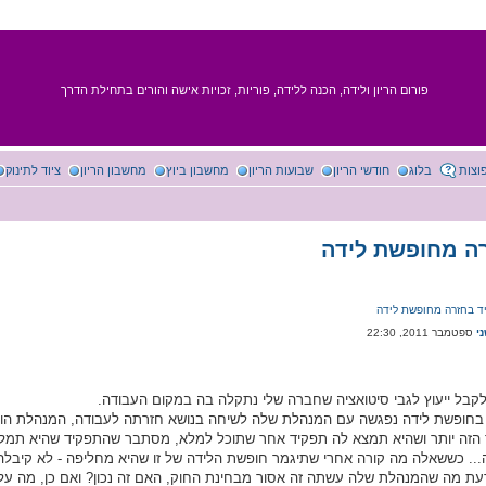
פורום הריון ולידה, הכנה ללידה, פוריות, זכויות אישה והורים בתחילת הדרך
וצות
בלוג
חודשי הריון
שבועות הריון
מחשבון ביוץ
מחשבון הריון
ציוד לתינוק
רה מחופשת לידה
יד בחזרה מחופשת לידה
י
קבל ייעוץ לגבי סיטואציה שחברה שלי נתקלה בה במקום העבודה.
 בחופשת לידה נפגשה עם המנהלת שלה לשיחה בנושא חזרתה לעבודה, המנהלת הוד
 הזה יותר ושהיא תמצא לה תפקיד אחר שתוכל למלא, מסתבר שהתפקיד שהיא תמל
.. כששאלה מה קורה אחרי שתיגמר חופשת הלידה של זו שהיא מחליפה - לא קיבלה
עת מה שהמנהלת שלה עשתה זה אסור מבחינת החוק, האם זה נכון? ואם כן, מה עלי