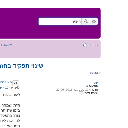
התחבר
שאלות נפ
שינוי תפקיד בחז
2 הודעות
ציטוט
שינוי תפק
שני
הודעות:
6
על ידי
12 ספטמבר 2011, 22:30
»
שנ
הצטרף:
12 ספטמבר 2011, 22:06
ה
יצירת קשר:
ו
ליאת שלום
י
ד
צ
ע
י
ה
הייתי שמחה ל
ר
בזמן שהייתה
ת
ק
צורך בתפקיד
ש
לחופשת לידה.
ר
ע
ממה שאני יוד
ם