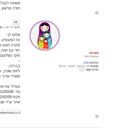
אשמח לקבל 
ש
נ
תודה מראש, ש
י
ציטוט
על ידי
14 ספטמבר 2011, 18:27
»
מ
ה
ו
שלום לך,
ד
ע
ה
מקרה האם שינו
מערכת
חוקי כשלעצמו
Site Admin
--
הודעות:
269
בברכה,
הצטרף:
26 נובמבר 2010, 20:41
יצירת קשר:
ליאת שטיין, ע
י
משרד עורכי די
צ
י
ר
מגדלי עזריאלי, ה
ת
ק
טל: 6245588- 03
ש
פקס:6245599- 03
ר
ע
אתר עו"ד שטי
ם
מ
ע
therhood.co.il/
ר
כ
ת