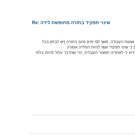
Re: שינוי תפקיד בחזרה מחופשת לידה
על המעסיק חל איסור לפגוע בתנאי העסקתה של עובדת החוזרת מחופשת לידה, לרבות התפקיד ושעות העבודה, משך 60 ימים מיום החזרה (יש לבחון בכל
כי שינוי תפקיד עשוי להיות הפלייה אסורה.
דה ל"סתימת חורים" באותה תקופה מוגנת בת 60 הימים, וברור וידוע כי לאחריה תפוטר העובדת, הרי שהדבר עלול להיות בלתי