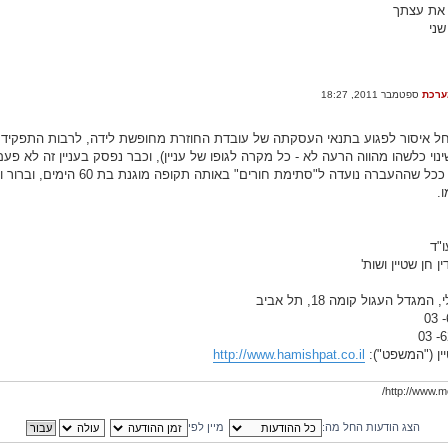
את עצתך
ני
ערכת
י כלשהו מהווה הרעה לא - כל מקרה לגופו של עניין), וכבר נפסק בעניין זה לא פעם 
יחד עם זאת, ככל שההעברה נוע
.
ו"ד
ן חן שטיין ושות'
מגדל העגול קומה 18, תל אביב
ין ("המשפט"):
http://www.hamishpat.co.il
http://www.mo
הצג הודעות החל מה:
מיין לפי