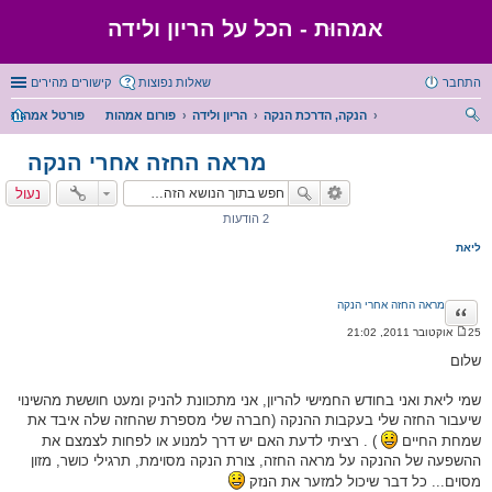
אמהוּת - הכל על הריון ולידה
התחבר
שאלות נפוצות
קישורים מהירים
הנקה, הדרכת הנקה
הריון ולידה
פורום אמהות
פורטל אמהות
יפו
מראה החזה אחרי הנקה
ש
נעול
2 הודעות
ליאת
מראה החזה אחרי הנקה
ציטוט
25 אוקטובר 2011, 21:02
ה
ו
שלום
ד
ע
ה
שמי ליאת ואני בחודש החמישי להריון, אני מתכוונת להניק ומעט חוששת מהשינוי
שיעבור החזה שלי בעקבות ההנקה (חברה שלי מספרת שהחזה שלה איבד את
שמחת החיים
) . רציתי לדעת האם יש דרך למנוע או לפחות לצמצם את
ההשפעה של ההנקה על מראה החזה, צורת הנקה מסוימת, תרגילי כושר, מזון
מסוים... כל דבר שיכול למזער את הנזק