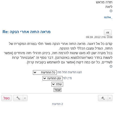
תודה מראש
ליאת
אלכס_
Re: מראה החזה אחרי הנקה
ציטוט
08 מרץ 2012, 09:39
ה
ו
קודם כל אל דאגה. מראה החזה אחרי הנקה מאוד תלוי בצורתו המקורית של
ד
החזה, הגודל ומצבו הכללי לפני ההנקה.
ע
ה
בכל מקרה ישנן לא מעט שיטות להרמת חזה, ביניהן תרגילי חזה מיוחדים (אפשר
לעשות בחדר כושר/יוגה/למצוא באינטרנט). דבר נוסף זה "אמבטיות" קרות
לשידיים, כל יום כמה דקות (אפשר גם להשתמש בקוביות קרח).
הצג הודעות החל מה:
מיין לפי
נעול
2 הודעות