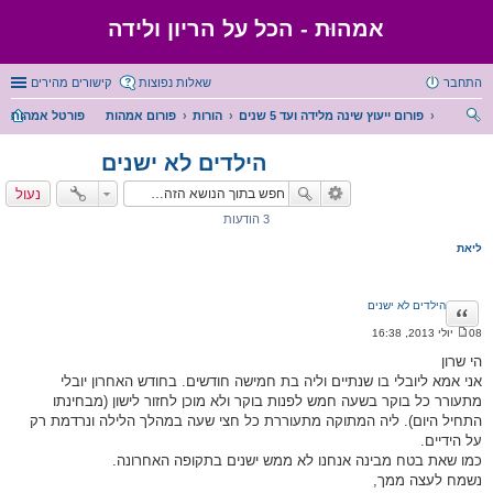
אמהוּת - הכל על הריון ולידה
התחבר
שאלות נפוצות
קישורים מהירים
פורום ייעוץ שינה מלידה ועד 5 שנים
הורות
פורום אמהות
פורטל אמהות
יפו
הילדים לא ישנים
ש
נעול
3 הודעות
ליאת
הילדים לא ישנים
ציטוט
08 יולי 2013, 16:38
ה
ו
הי שרון
ד
אני אמא ליובלי בו שנתיים וליה בת חמישה חודשים. בחודש האחרון יובלי
ע
ה
מתעורר כל בוקר בשעה חמש לפנות בוקר ולא מוכן לחזור לישון (מבחינתו
התחיל היום). ליה המתוקה מתעוררת כל חצי שעה במהלך הלילה ונרדמת רק
על הידיים.
כמו שאת בטח מבינה אנחנו לא ממש ישנים בתקופה האחרונה.
נשמח לעצה ממך,