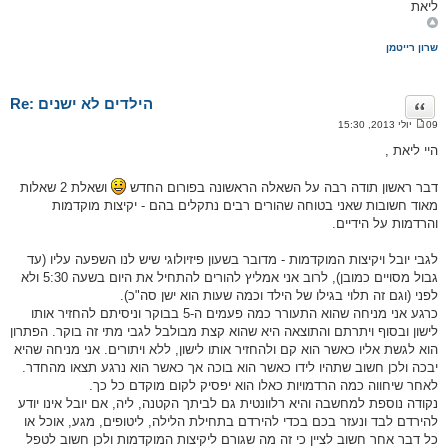
ליאת
שרון רייטמן
Re: הילדים לא ישנים
ציטוט
09 יולי 2013, 15:30
ה
ו
היי ליאת ,
ד
ע
ה
דבר ראשון תודה רבה על השאלה הראשונה בפורום החדש
ושאלת 2 שאלות
מאוד חשובות שאני בטוחה שהורים רבים נתקלים בהם - יקיצות מוקדמות
והרדמות על הידיים.
לגבי יובל ויקיצות המוקדמות - מדובר בשעון פיזיולוגי שיש לנו השפעה עליו (עד
גבול מסויים כמובן), לרוב אני אמליץ להורים להתחיל את היום בשעה 5:30 ולא
לפני (וגם זה תלוי בגילו של הילד וכמה שעות הוא ישן סה"כ).
כרגע אני מניחה שהוא התעורר כמה פעמים ה-5 בבוקר וניסיתם להחזיר אותו
לישון ובסוף ויתרתם והתוצאה היא שהוא קצת מבולבל לגבי מתי זה בוקר. הפתרון
הוא לגשת אליו כאשר הוא קם ולהחזיר אותו לישון, ללא ויתורים. אני מניחה שהיא
יבכה ולכן חשוב שתהיו לידו כאשר הוא בוכה אך כאשר הוא נרגע תצאו מהחדר.
לאחר שיחווה כמה הרדמויות כאלו הוא יפסיק לקום מוקדם כל כך.
נקודה נוספת למחשבה והיא רלוונטית גם לביתך הקטנה, ליה, אם יובל אינו יודע
להירדם לבד ונעזר בכם בכדי להירדם בתחילת הלילה, ליטופים, מגע, אוכל או
כל דבר אחר חשוב לציין כי זה מה שגורם ליקיצות המוקדמות ולכן חשוב לטפל