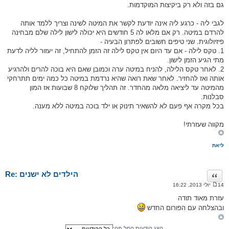
גם בזה ולא רק ביקיצות המוקדמות.
לגבי ליה - כרגע ליה אינה יודעת לקשר את המיטה לשינה וצריך ללמד אותה
להרדם במיטה. רק אם מלאו לה 5 חודשים היא יכולה לישון לילה שלם מבחינה
פיזיולוגית. שני טיפים חשובים לפתרון הבעיה -
1. טקס לילה - אם עד היום אין טקס לילה זה הזמן להתחיל, זה יעזור לליה לדעת
מתי הגיע הזמן לישון.
2. לאחר טקס הלילה, להניח במיטה ערה וכמובן שאם היא בוכה להרים ולהרגיע
אותה ואז להחזיר. לאחר שאת רואה שהיא נרדמת במיטה כל כמה ימים תתרחקי
מהמיטה עד ליציאה מלאה מהחדר. זה תהליך שלוקח 8 שבועות אז המון
סבלנות.
בכל מקרה אף פעם לא להשאיר תינוק או ילד בוכה במיטה ללא מענה.
מקווה שעזרתי!
ליאת
Re: הילדים לא ישנים
ציטוט
14 יולי 2013, 16:22
ה
ו
עזרת מאוד תודה
ד
ובהצלחה עם הפורום החדש
ע
ה
הצג הודעות החל מה: